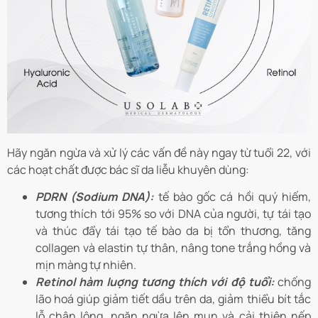
Hãy ngăn ngừa và xử lý các vấn đề này ngay từ tuổi 22, với
các hoạt chất được bác sĩ da liễu khuyên dùng:
PDRN (Sodium DNA):
tế bào gốc cá hồi quý hiếm,
tương thích tới 95% so với DNA của người, tự tái tạo
và thúc đẩy tái tạo tế bào da bị tổn thương, tăng
collagen và elastin tự thân, nâng tone trắng hồng và
mịn màng tự nhiên.
Retinol hàm luợng tương thích với độ tuổi:
chống
lão hoá giúp giảm tiết dầu trên da, giảm thiểu bít tắc
lỗ chân lông, ngăn ngừa lên mụn và cải thiện nếp