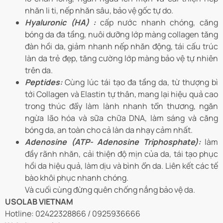
nhăn li ti, nếp nhăn sâu, bảo vệ gốc tự do.
Hyaluronic (HA) :
cấp nước nhanh chóng, căng
bóng da đa tầng, nuôi dưỡng lớp màng collagen tăng
đàn hồi da, giảm nhanh nếp nhăn động, tái cấu trúc
làn da trẻ đẹp, tăng cường lớp màng bảo vệ tự nhiên
trên da.
Peptides:
Cùng lúc tái tạo đa tầng da, từ thượng bì
tới Collagen và Elastin tự thân, mang lại hiệu quả cao
trong thúc đẩy làm lành nhanh tổn thương, ngăn
ngừa lão hóa và sữa chữa DNA, làm sáng và căng
bóng da, an toàn cho cả làn da nhạy cảm nhất.
Adenosine (ATP- Adenosine Triphosphate):
làm
đầy rãnh nhăn, cải thiện độ mịn của da, tái tạo phục
hồi da hiệu quả, làm dịu và bình ổn da. Liên kết các tế
bào khôi phục nhanh chóng.
Và cuối cùng đừng quên chống nắng bảo vệ da.
USOLAB VIETNAM
Hotline: 02422328866 / 0925936666