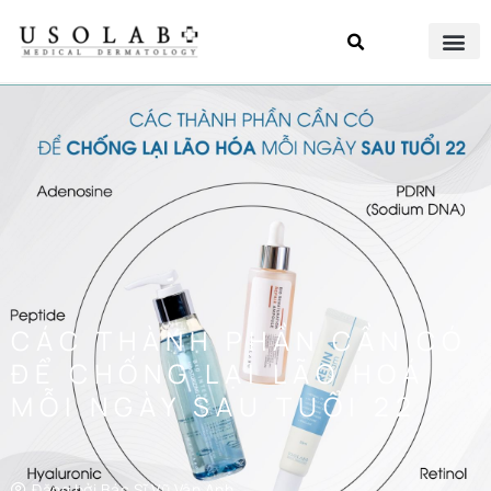
CÁC THÀNH PHẦN CẦN CÓ
ĐỂ CHỐNG LẠI LÃO HOÁ
MỖI NGÀY SAU TUỔI 22
Đăng bởi
Bác Sĩ Vũ Vân Anh