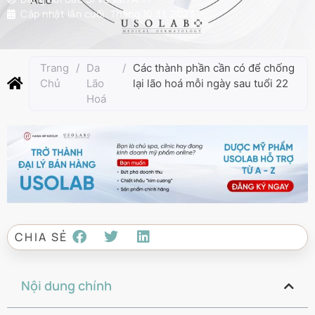
Cập nhật lần cuối:
Tháng 10 31, 2023
Trang
/
Da
/
Các thành phần cần có để chống
Chủ
Lão
lại lão hoá mỗi ngày sau tuổi 22
Hoá
CHIA SẺ
Nội dung chính